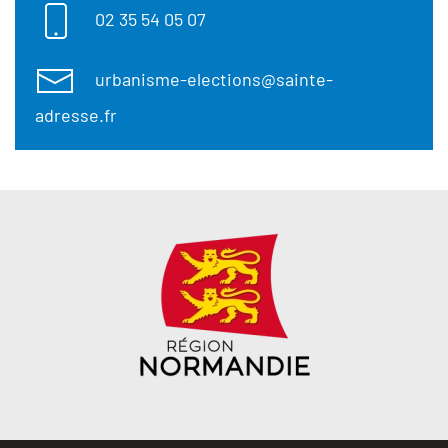
02 35 54 05 07
urbanisme-elections@sainte-
adresse.fr