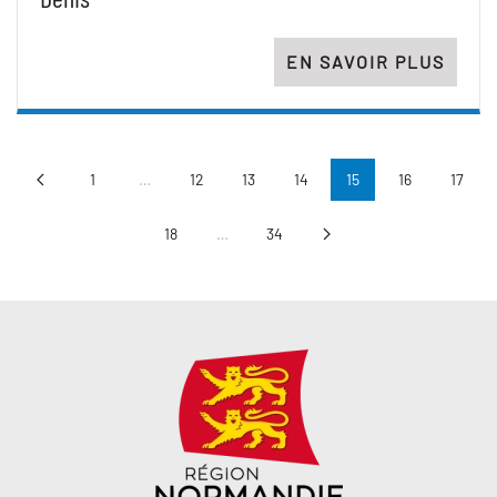
EN SAVOIR PLUS
1
…
12
13
14
15
16
17
18
…
34