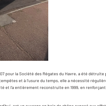
07 pour la Société des Régates du Havre, a été détruite
tempêtes et à l’usure du temps, elle a nécessité réguliè
lité et l’a entièrement reconstruite en 1999, en renforçan
rd’hui, est un ouvrage en bois de chêne exposé aux effets