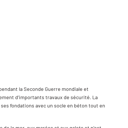
 pendant la Seconde Guerre mondiale et
rement d’importants travaux de sécurité. La
t ses fondations avec un socle en béton tout en
 de la mer, aux marées et aux galets et n’est